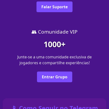
Falar Suporte
👥 Comunidade VIP
1000+
Junte-se a uma comunidade exclusiva de
jogadores e compartilhe experiências!
Entrar Grupo
📱 Como Seguir no Telegram