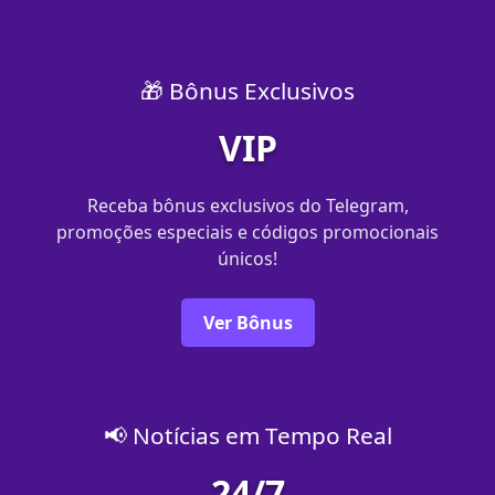
🎁 Bônus Exclusivos
VIP
Receba bônus exclusivos do Telegram,
promoções especiais e códigos promocionais
únicos!
Ver Bônus
📢 Notícias em Tempo Real
24/7