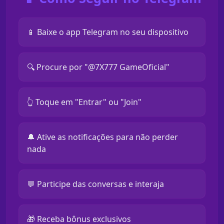
📱 Baixe o app Telegram no seu dispositivo
🔍 Procure por "@7X777 GameOficial"
👆 Toque em "Entrar" ou "Join"
🔔 Ative as notificações para não perder
nada
💬 Participe das conversas e interaja
🎁 Receba bônus exclusivos