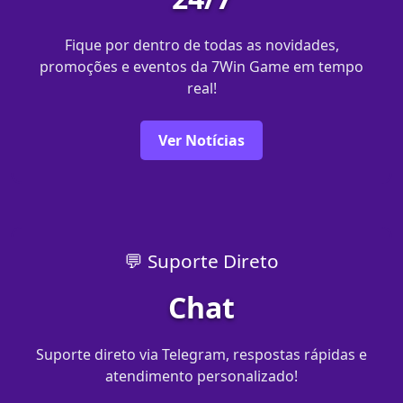
Fique por dentro de todas as novidades,
promoções e eventos da 7Win Game em tempo
real!
Ver Notícias
💬 Suporte Direto
Chat
Suporte direto via Telegram, respostas rápidas e
atendimento personalizado!