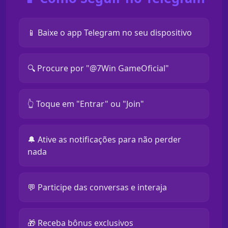
📱 Baixe o app Telegram no seu dispositivo
🔍 Procure por "@7Win GameOficial"
👆 Toque em "Entrar" ou "Join"
🔔 Ative as notificações para não perder
nada
💬 Participe das conversas e interaja
🎁 Receba bônus exclusivos