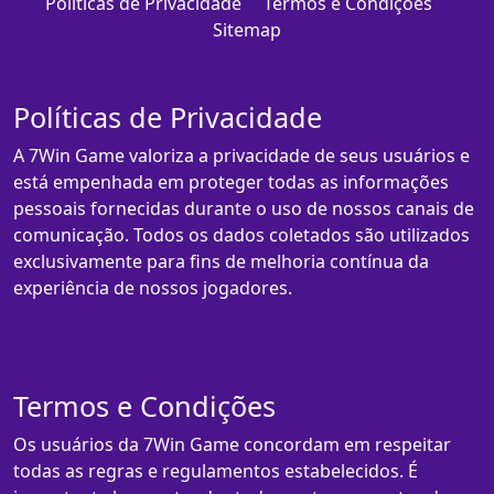
Políticas de Privacidade
Termos e Condições
Sitemap
Políticas de Privacidade
A 7Win Game valoriza a privacidade de seus usuários e
está empenhada em proteger todas as informações
pessoais fornecidas durante o uso de nossos canais de
comunicação. Todos os dados coletados são utilizados
exclusivamente para fins de melhoria contínua da
experiência de nossos jogadores.
Termos e Condições
Os usuários da 7Win Game concordam em respeitar
todas as regras e regulamentos estabelecidos. É