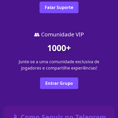
Falar Suporte
👥 Comunidade VIP
1000+
Junte-se a uma comunidade exclusiva de
jogadores e compartilhe experiências!
Entrar Grupo
📱 Como Seguir no Telegram