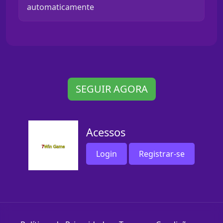
automaticamente
SEGUIR AGORA
Acessos
Login
Registrar-se