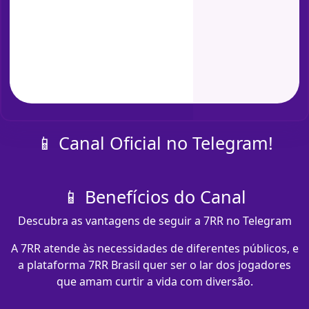
📱 Canal Oficial no Telegram!
📱 Benefícios do Canal
Descubra as vantagens de seguir a 7RR no Telegram
A 7RR atende às necessidades de diferentes públicos, e
a plataforma 7RR Brasil quer ser o lar dos jogadores
que amam curtir a vida com diversão.