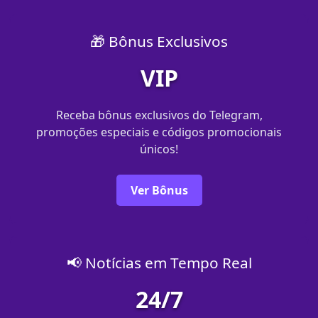
🎁 Bônus Exclusivos
VIP
Receba bônus exclusivos do Telegram,
promoções especiais e códigos promocionais
únicos!
Ver Bônus
📢 Notícias em Tempo Real
24/7