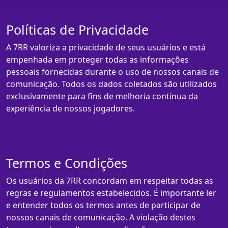
Políticas de Privacidade
A 7RR valoriza a privacidade de seus usuários e está
empenhada em proteger todas as informações
pessoais fornecidas durante o uso de nossos canais de
comunicação. Todos os dados coletados são utilizados
exclusivamente para fins de melhoria contínua da
experiência de nossos jogadores.
Termos e Condições
Os usuários da 7RR concordam em respeitar todas as
regras e regulamentos estabelecidos. É importante ler
e entender todos os termos antes de participar de
nossos canais de comunicação. A violação destes