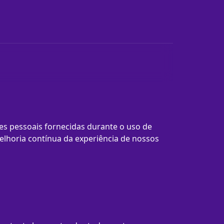
es pessoais fornecidas durante o uso de
elhoria contínua da experiência de nossos