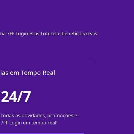
a 7FF Login Brasil oferece benefícios reais
cias em Tempo Real
24/7
e todas as novidades, promoções e
 7FF Login em tempo real!