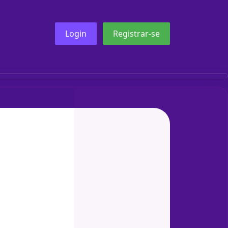
Login
Registrar-se