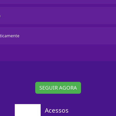
a
aticamente
SEGUIR AGORA
Acessos