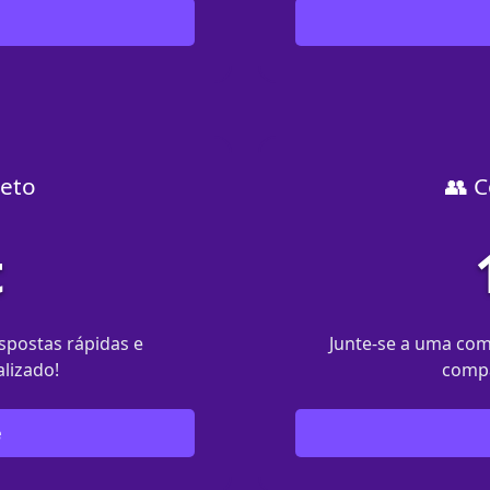
reto
👥 
t
espostas rápidas e
Junte-se a uma com
lizado!
compa
e