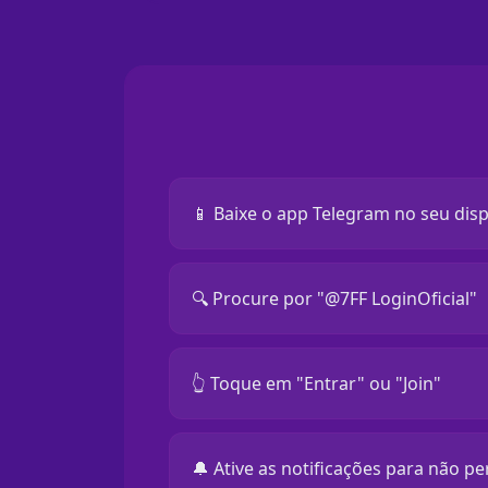
📱 Baixe o app Telegram no seu disp
🔍 Procure por "@7FF LoginOficial"
👆 Toque em "Entrar" ou "Join"
🔔 Ative as notificações para não p