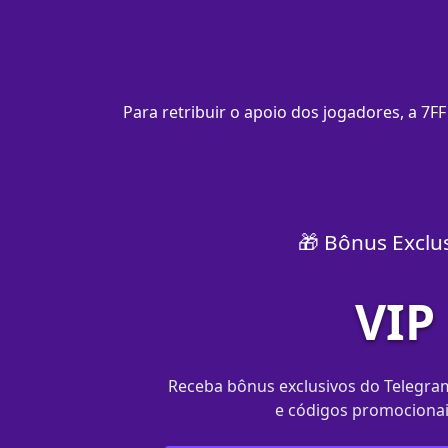
Para retribuir o apoio dos jogadores, a 7F
🎁 Bônus Exclu
VIP
Receba bônus exclusivos do Telegra
e códigos promocionai