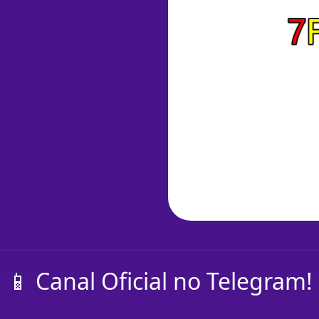
📱 Canal Oficial no Telegram!