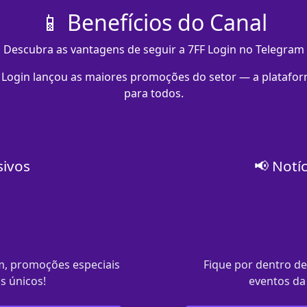
📱 Benefícios do Canal
Descubra as vantagens de seguir a 7FF Login no Telegram
F Login lançou as maiores promoções do setor — a plataform
para todos.
sivos
📢 Notí
m, promoções especiais
Fique por dentro d
s únicos!
eventos da