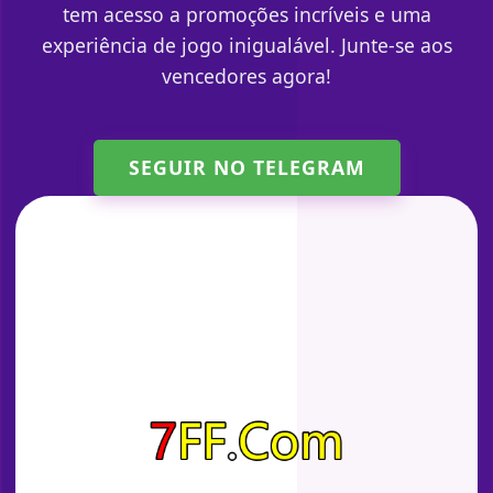
tem acesso a promoções incríveis e uma
experiência de jogo inigualável. Junte-se aos
vencedores agora!
SEGUIR NO TELEGRAM