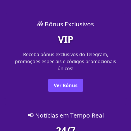
🎁 Bônus Exclusivos
VIP
Receba bônus exclusivos do Telegram,
promoções especiais e códigos promocionais
únicos!
Ver Bônus
📢 Notícias em Tempo Real
24/7