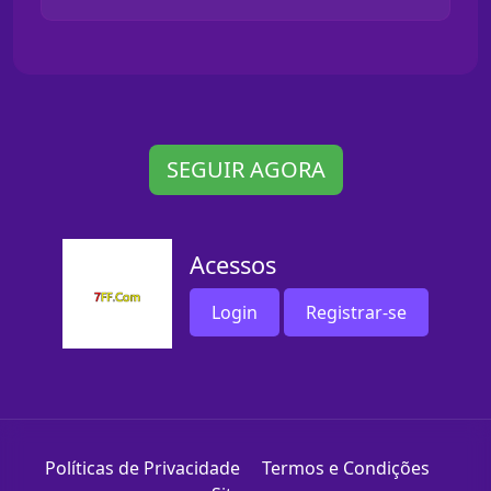
SEGUIR AGORA
Acessos
Login
Registrar-se
Políticas de Privacidade
Termos e Condições