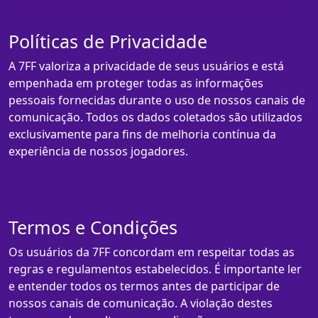
Políticas de Privacidade
A 7FF valoriza a privacidade de seus usuários e está
empenhada em proteger todas as informações
pessoais fornecidas durante o uso de nossos canais de
comunicação. Todos os dados coletados são utilizados
exclusivamente para fins de melhoria contínua da
experiência de nossos jogadores.
Termos e Condições
Os usuários da 7FF concordam em respeitar todas as
regras e regulamentos estabelecidos. É importante ler
e entender todos os termos antes de participar de
nossos canais de comunicação. A violação destes