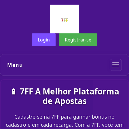
Login
Registrar-se
Menu
📱 7FF A Melhor Plataforma
de Apostas
Cadastre-se na 7FF para ganhar bônus no
cadastro e em cada recarga. Com a 7FF, você tem