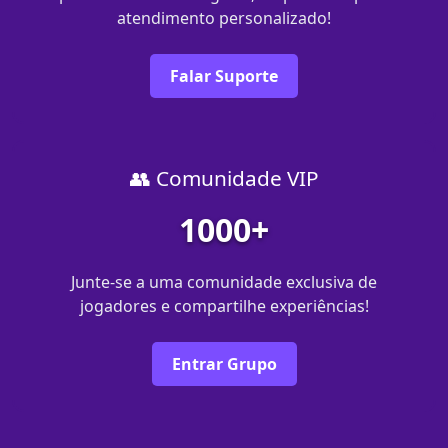
atendimento personalizado!
Falar Suporte
👥 Comunidade VIP
1000+
Junte-se a uma comunidade exclusiva de
jogadores e compartilhe experiências!
Entrar Grupo