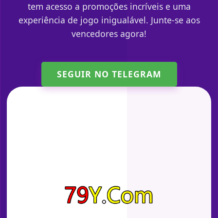
tem acesso a promoções incríveis e uma
experiência de jogo inigualável. Junte-se aos
vencedores agora!
SEGUIR NO TELEGRAM