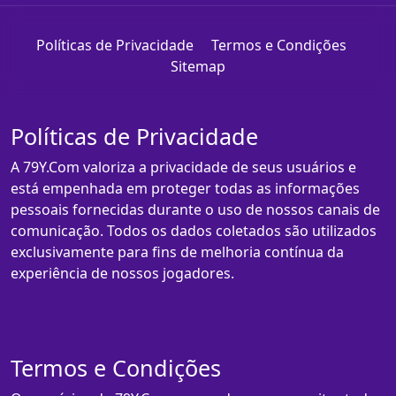
Políticas de Privacidade
Termos e Condições
Sitemap
Políticas de Privacidade
A 79Y.Com valoriza a privacidade de seus usuários e
está empenhada em proteger todas as informações
pessoais fornecidas durante o uso de nossos canais de
comunicação. Todos os dados coletados são utilizados
exclusivamente para fins de melhoria contínua da
experiência de nossos jogadores.
Termos e Condições