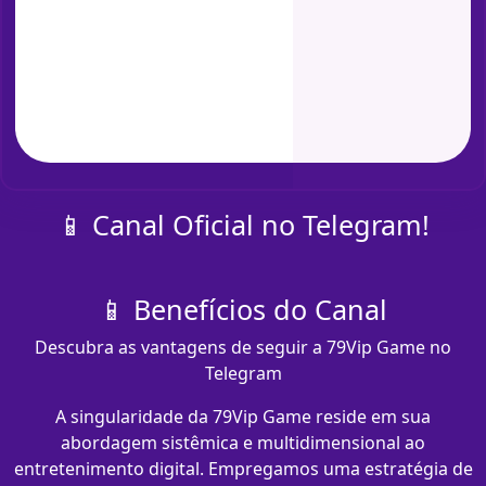
📱 Canal Oficial no Telegram!
📱 Benefícios do Canal
Descubra as vantagens de seguir a 79Vip Game no
Telegram
A singularidade da 79Vip Game reside em sua
abordagem sistêmica e multidimensional ao
entretenimento digital. Empregamos uma estratégia de