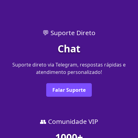
💬 Suporte Direto
Chat
Suporte direto via Telegram, respostas rápidas e
atendimento personalizado!
Falar Suporte
👥 Comunidade VIP
1000+