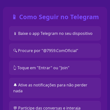
📱 Como Seguir no Telegram
📱 Baixe o app Telegram no seu dispositivo
🔍 Procure por "@7959.ComOficial"
👆 Toque em "Entrar" ou "Join"
🔔 Ative as notificações para não perder
nada
💬 Participe das conversas e interaja