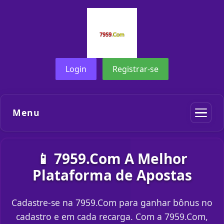
Login
Registrar-se
Menu
📱 7959.Com A Melhor
Plataforma de Apostas
Cadastre-se na 7959.Com para ganhar bônus no
cadastro e em cada recarga. Com a 7959.Com,