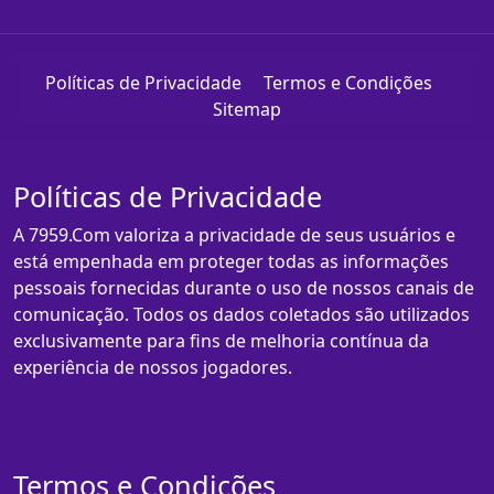
Políticas de Privacidade
Termos e Condições
Sitemap
Políticas de Privacidade
A 7959.Com valoriza a privacidade de seus usuários e
está empenhada em proteger todas as informações
pessoais fornecidas durante o uso de nossos canais de
comunicação. Todos os dados coletados são utilizados
exclusivamente para fins de melhoria contínua da
experiência de nossos jogadores.
Termos e Condições