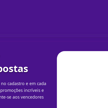
postas
 no cadastro e em cada
 promoções incríveis e
unte-se aos vencedores