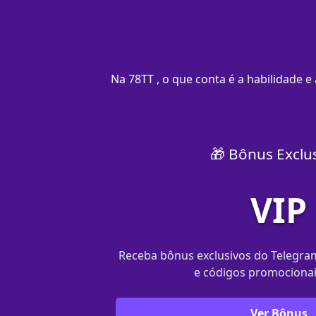
Na 78TT , o que conta é a habilidade e
🎁 Bônus Exclu
VIP
Receba bônus exclusivos do Telegra
e códigos promocionai
Ver Bônus