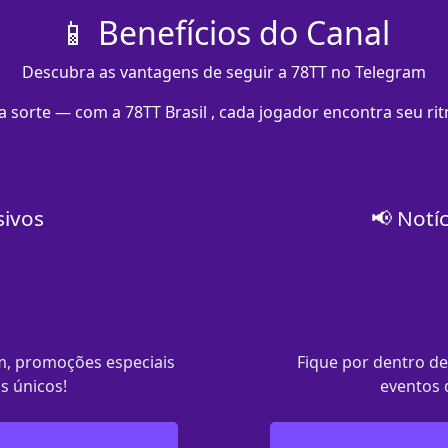
📱 Benefícios do Canal
Descubra as vantagens de seguir a 78TT no Telegram
 a sorte — com a 78TT Brasil , cada jogador encontra seu ri
sivos
📢 Notí
m, promoções especiais
Fique por dentro d
s únicos!
eventos 