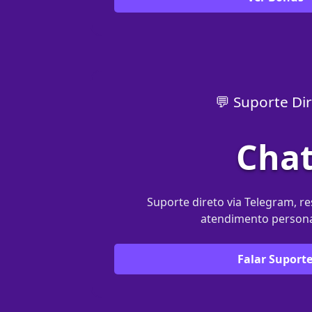
💬 Suporte Di
Cha
Suporte direto via Telegram, r
atendimento persona
Falar Suport