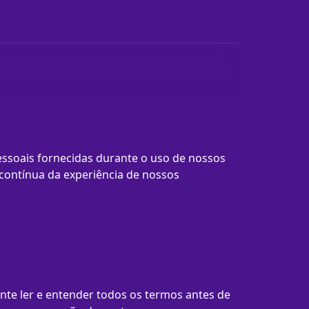
essoais fornecidas durante o uso de nossos
 contínua da experiência de nossos
nte ler e entender todos os termos antes de