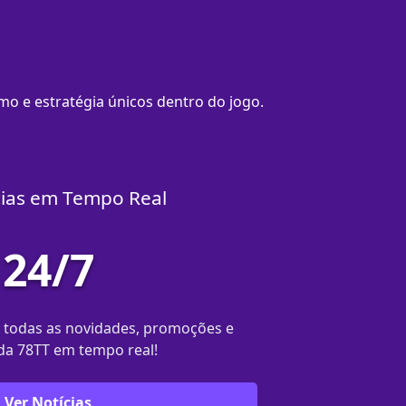
tmo e estratégia únicos dentro do jogo.
cias em Tempo Real
24/7
e todas as novidades, promoções e
da 78TT em tempo real!
Ver Notícias