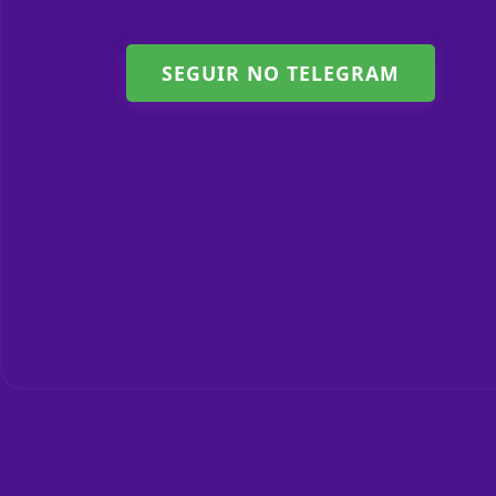
SEGUIR NO TELEGRAM