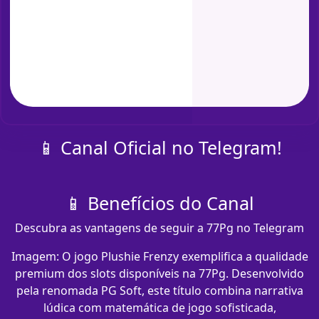
📱 Canal Oficial no Telegram!
📱 Benefícios do Canal
Descubra as vantagens de seguir a 77Pg no Telegram
Imagem: O jogo Plushie Frenzy exemplifica a qualidade
premium dos slots disponíveis na 77Pg. Desenvolvido
pela renomada PG Soft, este título combina narrativa
lúdica com matemática de jogo sofisticada,