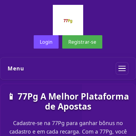
Login
Registrar-se
Menu
📱 77Pg A Melhor Plataforma
de Apostas
Cadastre-se na 77Pg para ganhar bônus no
cadastro e em cada recarga. Com a 77Pg, você