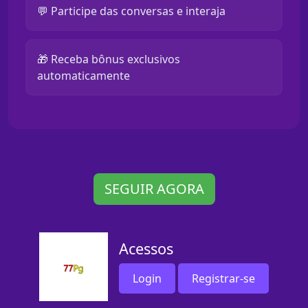
💬 Participe das conversas e interaja
🎁 Receba bônus exclusivos
automaticamente
SEGUIR AGORA
Acessos
Login
Registrar-se