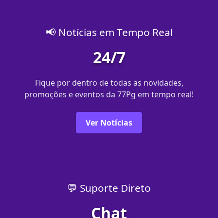
📢 Notícias em Tempo Real
24/7
Fique por dentro de todas as novidades,
promoções e eventos da 77Pg em tempo real!
Ver Notícias
💬 Suporte Direto
Chat