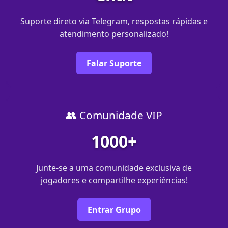
Suporte direto via Telegram, respostas rápidas e
atendimento personalizado!
Falar Suporte
👥 Comunidade VIP
1000+
Junte-se a uma comunidade exclusiva de
jogadores e compartilhe experiências!
Entrar Grupo