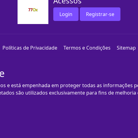
Acessos
Login
Registrar-se
Políticas de Privacidade
Termos e Condições
Sitemap
de
rios e está empenhada em proteger todas as informações p
tados são utilizados exclusivamente para fins de melhoria