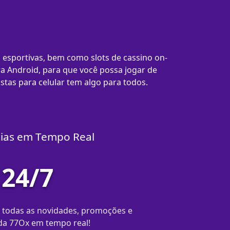
s esportivas, bem como slots de cassino on-
ra Android, para que você possa jogar de
tas para celular tem algo para todos.
cias em Tempo Real
24/7
e todas as novidades, promoções e
da 77Ox em tempo real!