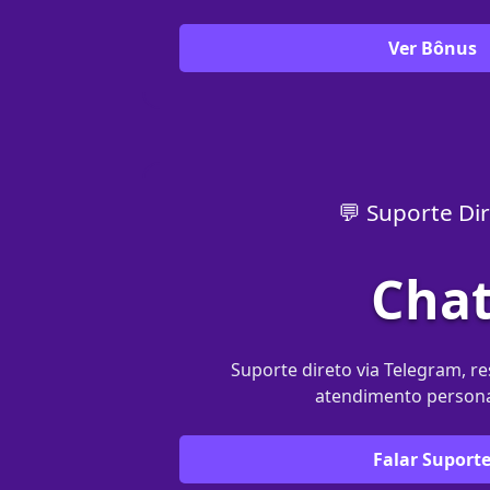
Ver Bônus
💬 Suporte Di
Cha
Suporte direto via Telegram, r
atendimento persona
Falar Suport