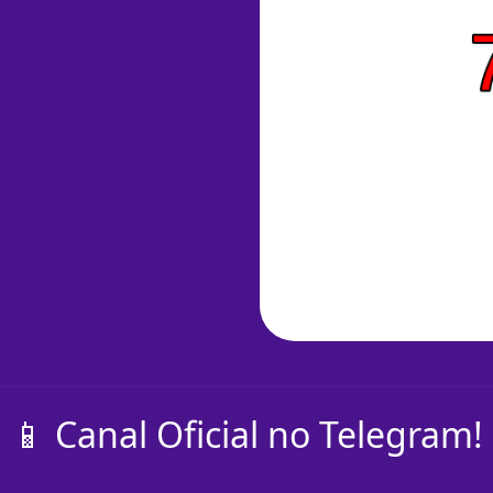
📱 Canal Oficial no Telegram!