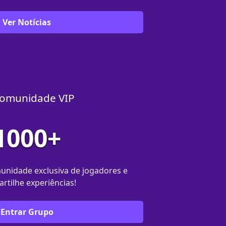
Ver Notícias
Comunidade VIP
1000+
unidade exclusiva de jogadores e
rtilhe experiências!
Entrar Grupo