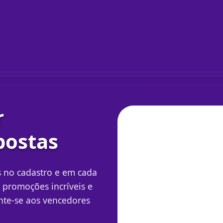
r
postas
 no cadastro e em cada
 promoções incríveis e
unte-se aos vencedores