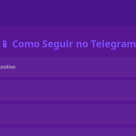
📱 Como Seguir no Telegram
ositivo