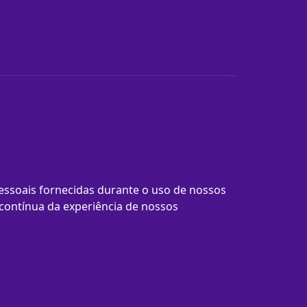
essoais fornecidas durante o uso de nossos
 contínua da experiência de nossos