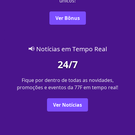
únicos!
Ver Bônus
📢 Notícias em Tempo Real
24/7
Fique por dentro de todas as novidades,
promoções e eventos da 77F em tempo real!
Ver Notícias