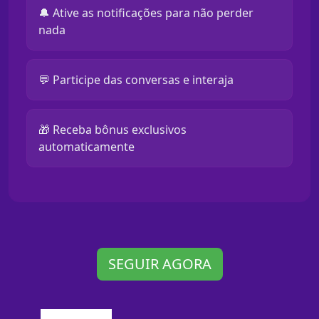
🔔 Ative as notificações para não perder
nada
💬 Participe das conversas e interaja
🎁 Receba bônus exclusivos
automaticamente
SEGUIR AGORA