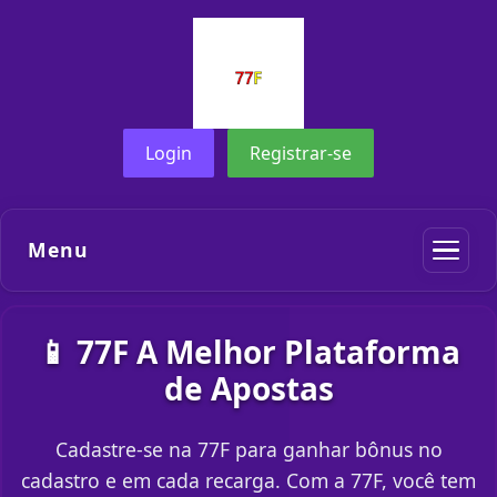
Login
Registrar-se
Menu
📱 77F A Melhor Plataforma
de Apostas
Cadastre-se na 77F para ganhar bônus no
cadastro e em cada recarga. Com a 77F, você tem