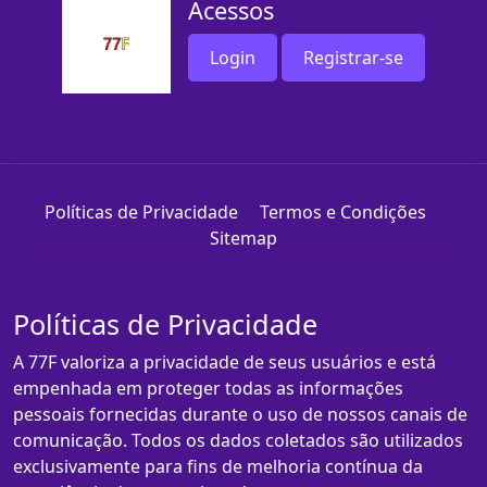
Acessos
Login
Registrar-se
Políticas de Privacidade
Termos e Condições
Sitemap
Políticas de Privacidade
A 77F valoriza a privacidade de seus usuários e está
empenhada em proteger todas as informações
pessoais fornecidas durante o uso de nossos canais de
comunicação. Todos os dados coletados são utilizados
exclusivamente para fins de melhoria contínua da