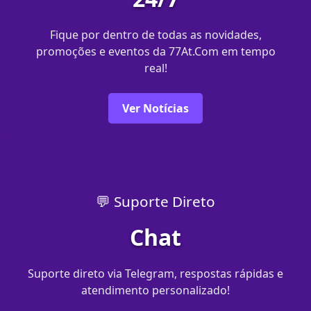
Fique por dentro de todas as novidades,
promoções e eventos da 77At.Com em tempo
real!
Ver Notícias
💬 Suporte Direto
Chat
Suporte direto via Telegram, respostas rápidas e
atendimento personalizado!