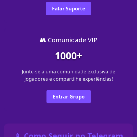
Falar Suporte
👥 Comunidade VIP
1000+
Junte-se a uma comunidade exclusiva de
jogadores e compartilhe experiências!
Entrar Grupo
📱 Como Seguir no Telegram