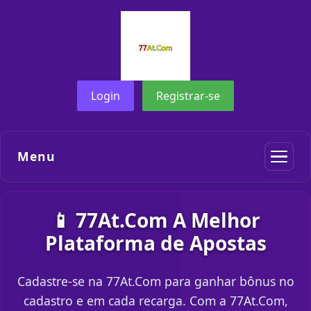
Login
Registrar-se
Menu
📱 77At.Com A Melhor
Plataforma de Apostas
Cadastre-se na 77At.Com para ganhar bônus no
cadastro e em cada recarga. Com a 77At.Com,