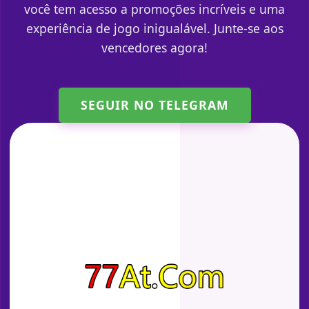
você tem acesso a promoções incríveis e uma
experiência de jogo inigualável. Junte-se aos
vencedores agora!
SEGUIR NO TELEGRAM