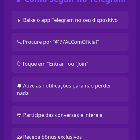
📱 Baixe o app Telegram no seu dispositivo
🔍 Procure por "@77At.ComOficial"
👆 Toque em "Entrar" ou "Join"
🔔 Ative as notificações para não perder
nada
💬 Participe das conversas e interaja
🎁 Receba bônus exclusivos