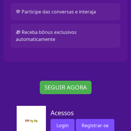
💬 Participe das conversas e interaja
🎁 Receba bônus exclusivos
automaticamente
SEGUIR AGORA
Acessos
Login
Registrar-se