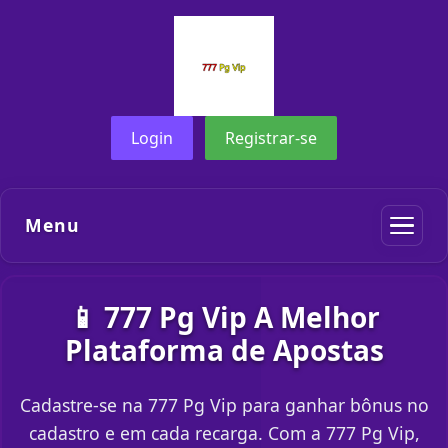
Login
Registrar-se
Menu
📱 777 Pg Vip A Melhor
Plataforma de Apostas
Cadastre-se na 777 Pg Vip para ganhar bônus no
cadastro e em cada recarga. Com a 777 Pg Vip,