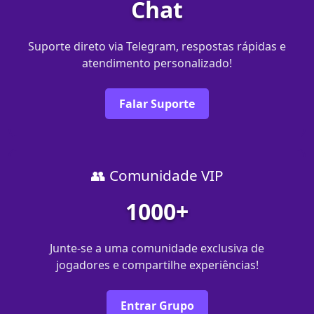
Chat
Suporte direto via Telegram, respostas rápidas e
atendimento personalizado!
Falar Suporte
👥 Comunidade VIP
1000+
Junte-se a uma comunidade exclusiva de
jogadores e compartilhe experiências!
Entrar Grupo