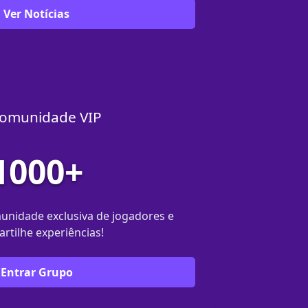
Ver Notícias
Comunidade VIP
1000+
unidade exclusiva de jogadores e
rtilhe experiências!
Entrar Grupo