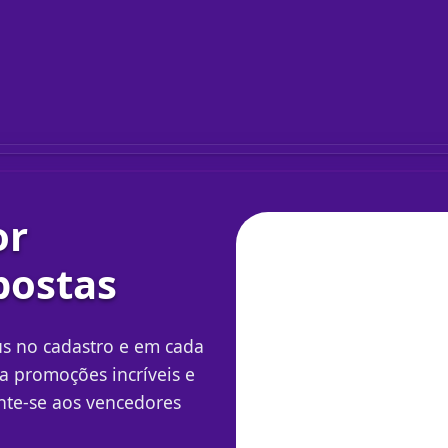
or
postas
s no cadastro e em cada
a promoções incríveis e
unte-se aos vencedores