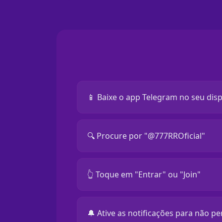
📱 Baixe o app Telegram no seu disp
🔍 Procure por "@777RROficial"
👆 Toque em "Entrar" ou "Join"
🔔 Ative as notificações para não p