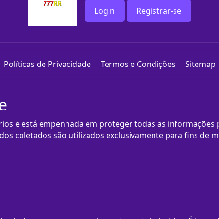
Login
Registrar-se
Políticas de Privacidade
Termos e Condições
Sitemap
de
ários e está empenhada em proteger todas as informações 
os coletados são utilizados exclusivamente para fins de m