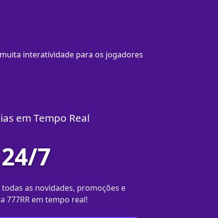
muita interatividade para os jogadores
cias em Tempo Real
24/7
e todas as novidades, promoções e
a 777RR em tempo real!