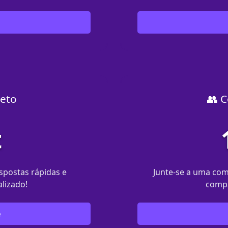
reto
👥 
t
espostas rápidas e
Junte-se a uma com
lizado!
compa
e