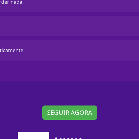
erder nada
a
aticamente
SEGUIR AGORA