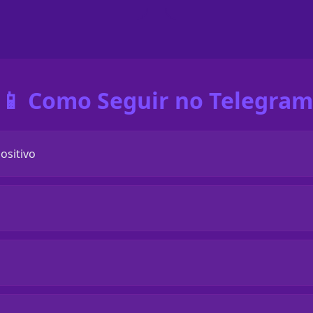
📱 Como Seguir no Telegram
ositivo