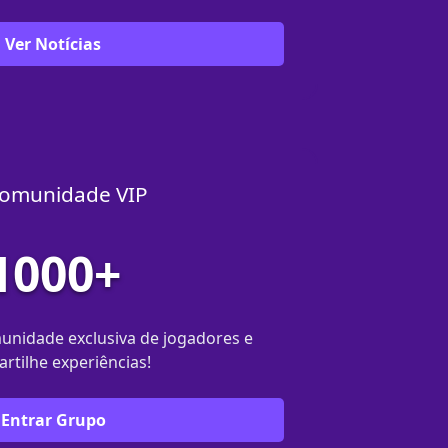
Ver Notícias
Comunidade VIP
1000+
unidade exclusiva de jogadores e
rtilhe experiências!
Entrar Grupo