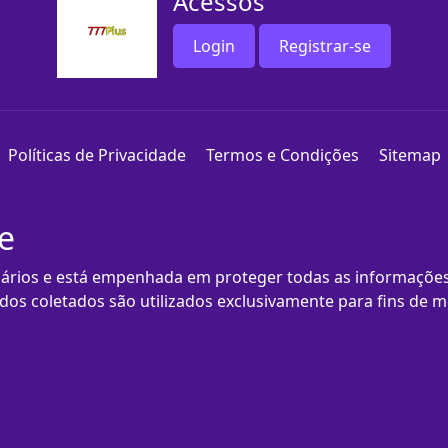
Acessos
Login
Registrar-se
Políticas de Privacidade
Termos e Condições
Sitemap
de
suários e está empenhada em proteger todas as informações
os coletados são utilizados exclusivamente para fins de m