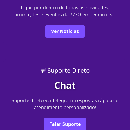
Fique por dentro de todas as novidades,
promoções e eventos da 777O em tempo real!
Ver Notícias
💬 Suporte Direto
Chat
Suporte direto via Telegram, respostas rápidas e
atendimento personalizado!
Falar Suporte