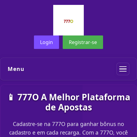
Login
Registrar-se
Menu
📱 777O A Melhor Plataforma
de Apostas
Cadastre-se na 777O para ganhar bônus no
cadastro e em cada recarga. Com a 777O, você