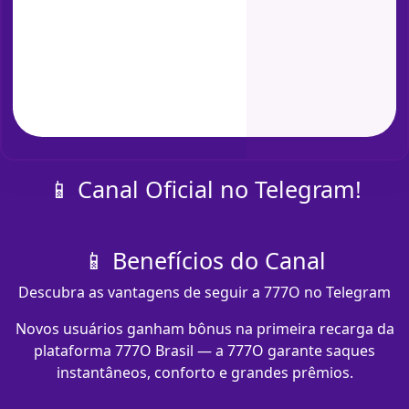
📱 Canal Oficial no Telegram!
📱 Benefícios do Canal
Descubra as vantagens de seguir a 777O no Telegram
Novos usuários ganham bônus na primeira recarga da
plataforma 777O Brasil — a 777O garante saques
instantâneos, conforto e grandes prêmios.