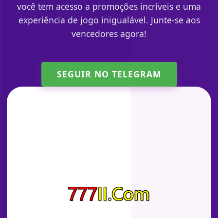
você tem acesso a promoções incríveis e uma
experiência de jogo inigualável. Junte-se aos
vencedores agora!
SEGUIR NO TELEGRAM