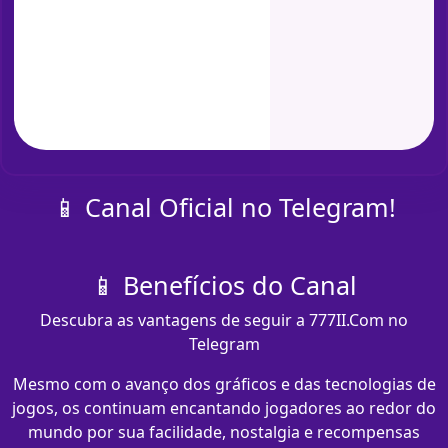
📱 Canal Oficial no Telegram!
📱 Benefícios do Canal
Descubra as vantagens de seguir a 777II.Com no
Telegram
Mesmo com o avanço dos gráficos e das tecnologias de
jogos, os continuam encantando jogadores ao redor do
mundo por sua facilidade, nostalgia e recompensas