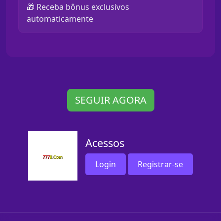
🎁 Receba bônus exclusivos
automaticamente
SEGUIR AGORA
Acessos
Login
Registrar-se