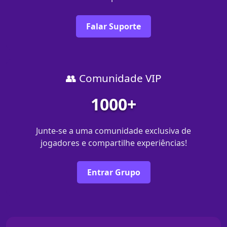
Falar Suporte
👥 Comunidade VIP
1000+
Junte-se a uma comunidade exclusiva de
jogadores e compartilhe experiências!
Entrar Grupo