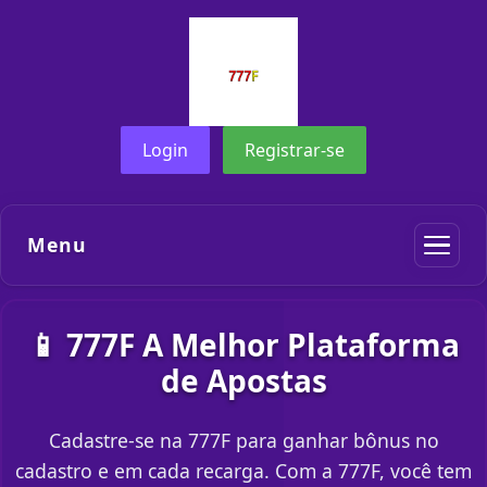
Login
Registrar-se
Menu
📱 777F A Melhor Plataforma
de Apostas
Cadastre-se na 777F para ganhar bônus no
cadastro e em cada recarga. Com a 777F, você tem