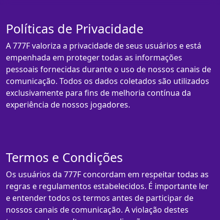
Políticas de Privacidade
A 777F valoriza a privacidade de seus usuários e está
empenhada em proteger todas as informações
pessoais fornecidas durante o uso de nossos canais de
comunicação. Todos os dados coletados são utilizados
exclusivamente para fins de melhoria contínua da
experiência de nossos jogadores.
Termos e Condições
Os usuários da 777F concordam em respeitar todas as
regras e regulamentos estabelecidos. É importante ler
e entender todos os termos antes de participar de
nossos canais de comunicação. A violação destes