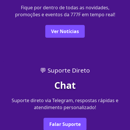
Fique por dentro de todas as novidades,
promoções e eventos da 777F em tempo real!
Ver Notícias
💬 Suporte Direto
Chat
Suporte direto via Telegram, respostas rápidas e
atendimento personalizado!
Falar Suporte