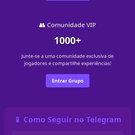
👥 Comunidade VIP
1000+
Junte-se a uma comunidade exclusiva de
jogadores e compartilhe experiências!
Entrar Grupo
📱 Como Seguir no Telegram