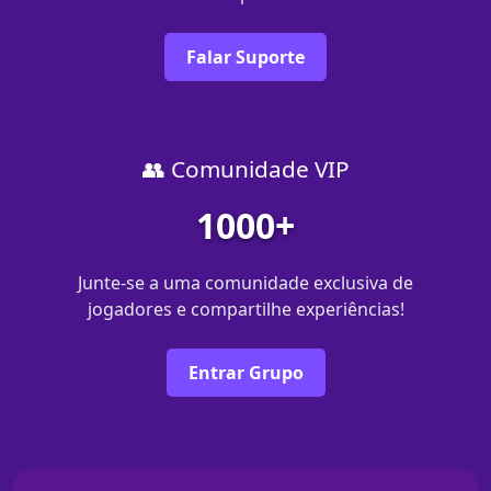
Falar Suporte
👥 Comunidade VIP
1000+
Junte-se a uma comunidade exclusiva de
jogadores e compartilhe experiências!
Entrar Grupo