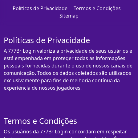
Políticas de Privacidade
Termos e Condições
Sitemap
Políticas de Privacidade
A 777Br Login valoriza a privacidade de seus usuários e
está empenhada em proteger todas as informações
pessoais fornecidas durante o uso de nossos canais de
comunicação. Todos os dados coletados são utilizados
exclusivamente para fins de melhoria contínua da
experiência de nossos jogadores.
Termos e Condições
Os usuários da 777Br Login concordam em respeitar