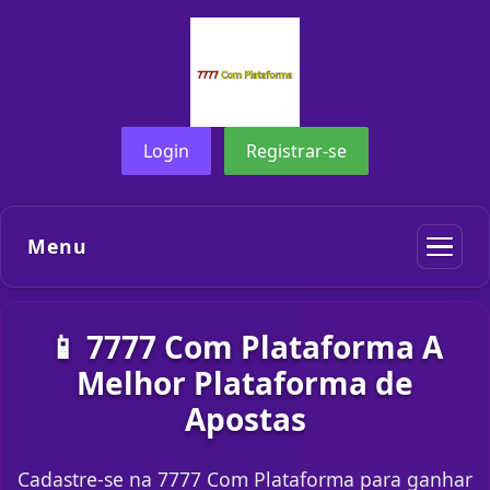
Login
Registrar-se
Menu
📱 7777 Com Plataforma A
Melhor Plataforma de
Apostas
Cadastre-se na 7777 Com Plataforma para ganhar