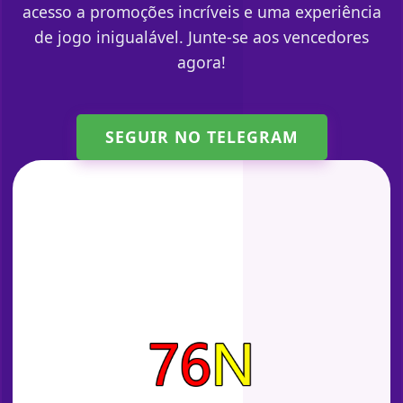
acesso a promoções incríveis e uma experiência
de jogo inigualável. Junte-se aos vencedores
agora!
SEGUIR NO TELEGRAM