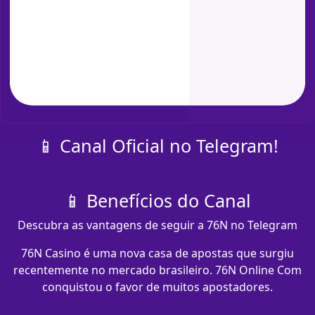
📱 Canal Oficial no Telegram!
📱 Benefícios do Canal
Descubra as vantagens de seguir a 76N no Telegram
76N Casino é uma nova casa de apostas que surgiu
recentemente no mercado brasileiro. 76N Online Com
conquistou o favor de muitos apostadores.