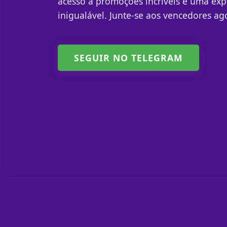
acesso a promoções incríveis e uma exp
inigualável. Junte-se aos vencedores ag
SEGUIR NO TELEGRAM