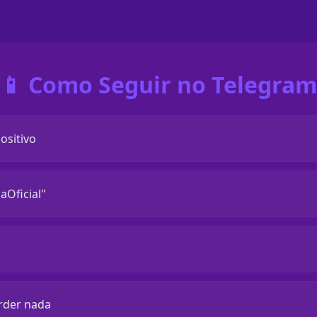
📱 Como Seguir no Telegram
ositivo
aOficial"
erder nada