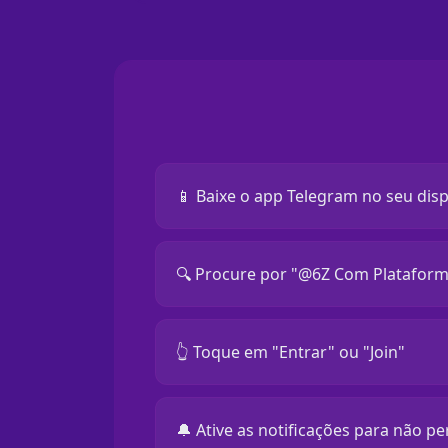
📱 Baixe o app Telegram no seu disp
🔍 Procure por "@6Z Com Plataform
👆 Toque em "Entrar" ou "Join"
🔔 Ative as notificações para não p