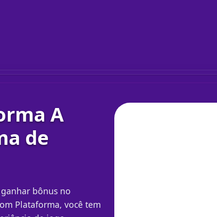
forma A
ma de
a ganhar bônus no
Com Plataforma, você tem