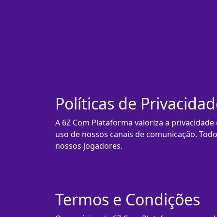
Políticas de Privacida
A 6Z Com Plataforma valoriza a privacidad
uso de nossos canais de comunicação. Todos
nossos jogadores.
Termos e Condições