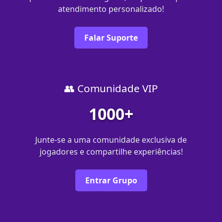
atendimento personalizado!
Falar Suporte
👥 Comunidade VIP
1000+
Junte-se a uma comunidade exclusiva de
jogadores e compartilhe experiências!
Entrar Grupo