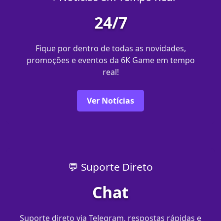
24/7
Fique por dentro de todas as novidades,
promoções e eventos da 6K Game em tempo
real!
Ver Notícias
💬 Suporte Direto
Chat
Suporte direto via Telegram, respostas rápidas e