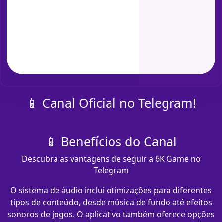
📱 Canal Oficial no Telegram!
📱 Benefícios do Canal
Descubra as vantagens de seguir a 6K Game no
Telegram
O sistema de áudio inclui otimizações para diferentes
tipos de conteúdo, desde música de fundo até efeitos
sonoros de jogos. O aplicativo também oferece opções