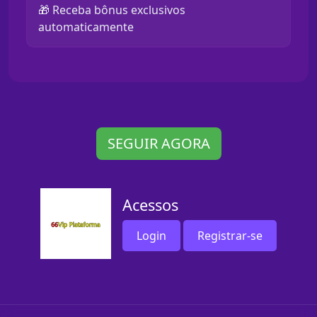
🎁 Receba bônus exclusivos
automaticamente
SEGUIR AGORA
Acessos
Login
Registrar-se