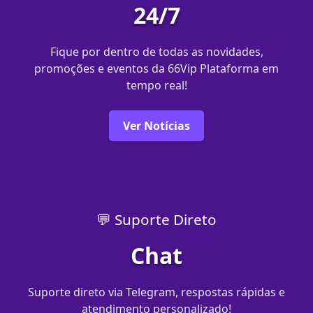
24/7
Fique por dentro de todas as novidades,
promoções e eventos da 66Vip Plataforma em
tempo real!
Ver Notícias
💬 Suporte Direto
Chat
Suporte direto via Telegram, respostas rápidas e
atendimento personalizado!