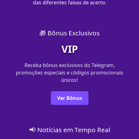
das diferentes faixas de acerto.
🎁 Bônus Exclusivos
VIP
Receba bônus exclusivos do Telegram,
promoções especiais e códigos promocionais
únicos!
Ver Bônus
📢 Notícias em Tempo Real