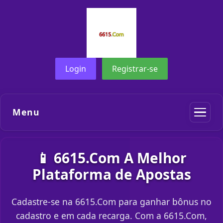
Login
Registrar-se
Menu
📱 6615.Com A Melhor
Plataforma de Apostas
Cadastre-se na 6615.Com para ganhar bônus no
cadastro e em cada recarga. Com a 6615.Com,