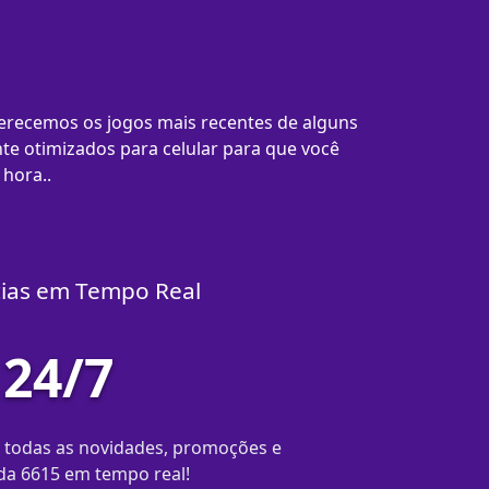
ferecemos os jogos mais recentes de alguns
te otimizados para celular para que você
hora..
cias em Tempo Real
24/7
e todas as novidades, promoções e
da 6615 em tempo real!