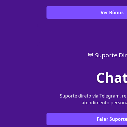
Ver Bônus
💬 Suporte Di
Cha
Suporte direto via Telegram, r
atendimento persona
Falar Suport