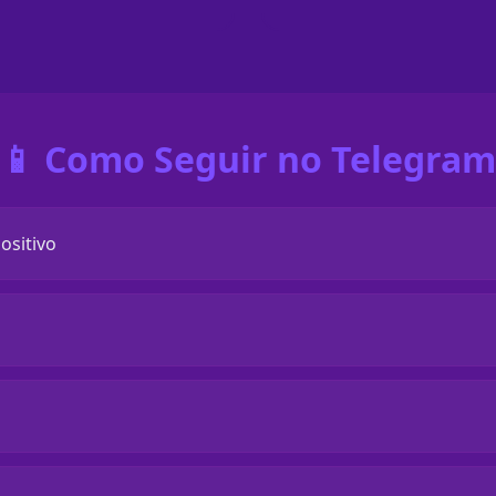
📱 Como Seguir no Telegram
ositivo