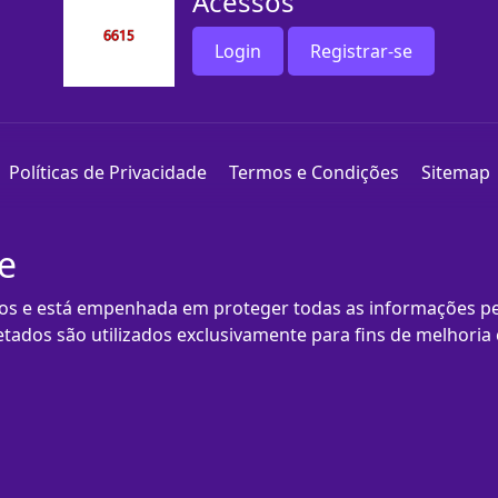
Acessos
Login
Registrar-se
Políticas de Privacidade
Termos e Condições
Sitemap
de
rios e está empenhada em proteger todas as informações p
tados são utilizados exclusivamente para fins de melhoria