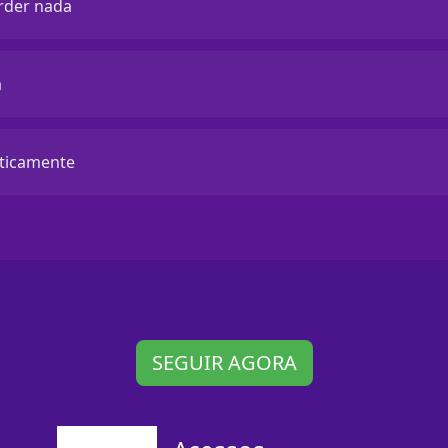
erder nada
a
aticamente
SEGUIR AGORA