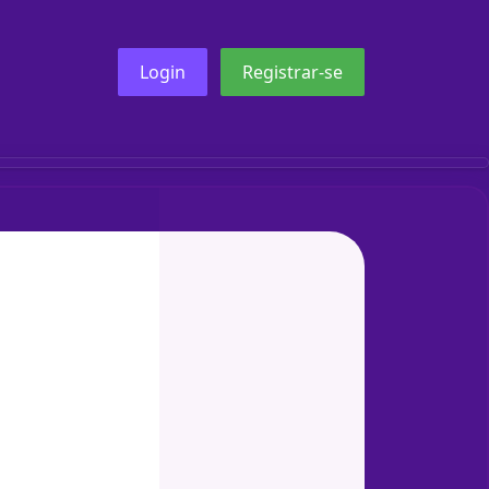
Login
Registrar-se