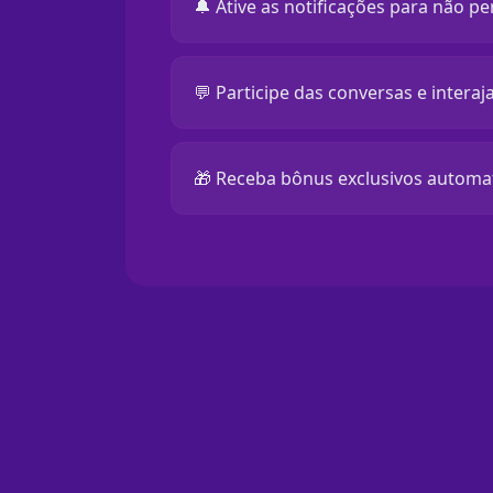
🔔 Ative as notificações para não p
💬 Participe das conversas e interaj
🎁 Receba bônus exclusivos autom