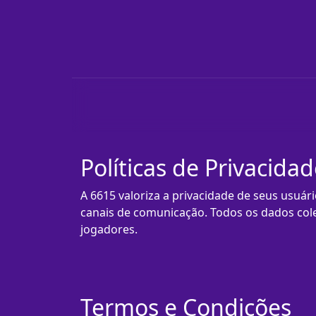
Políticas de Privacida
A 6615 valoriza a privacidade de seus usuá
canais de comunicação. Todos os dados cole
jogadores.
Termos e Condições