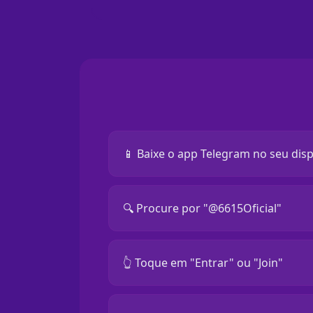
📱 Baixe o app Telegram no seu disp
🔍 Procure por "@6615Oficial"
👆 Toque em "Entrar" ou "Join"