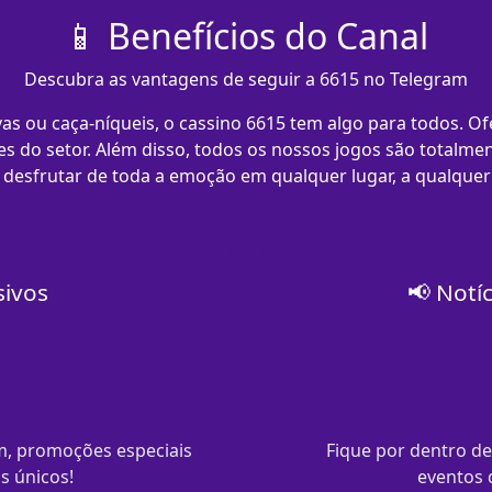
📱 Benefícios do Canal
Descubra as vantagens de seguir a 6615 no Telegram
vas ou caça-níqueis, o cassino 6615 tem algo para todos. O
s do setor. Além disso, todos os nossos jogos são totalmen
 desfrutar de toda a emoção em qualquer lugar, a qualquer 
sivos
📢 Notí
m, promoções especiais
Fique por dentro d
s únicos!
eventos 