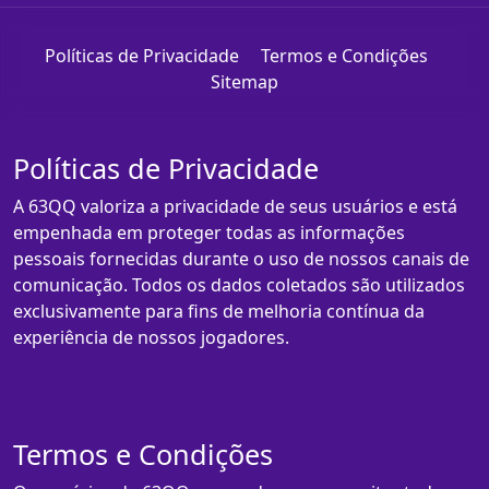
Políticas de Privacidade
Termos e Condições
Sitemap
Políticas de Privacidade
A 63QQ valoriza a privacidade de seus usuários e está
empenhada em proteger todas as informações
pessoais fornecidas durante o uso de nossos canais de
comunicação. Todos os dados coletados são utilizados
exclusivamente para fins de melhoria contínua da
experiência de nossos jogadores.
Termos e Condições