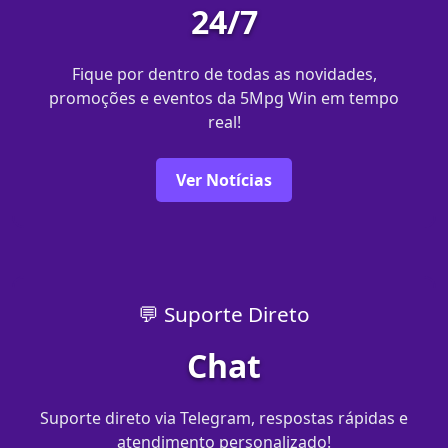
24/7
Fique por dentro de todas as novidades,
promoções e eventos da 5Mpg Win em tempo
real!
Ver Notícias
💬 Suporte Direto
Chat
Suporte direto via Telegram, respostas rápidas e
atendimento personalizado!