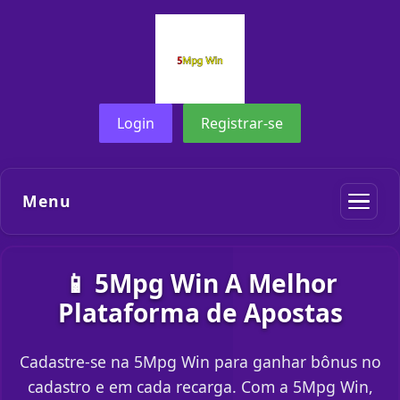
Login
Registrar-se
Menu
📱 5Mpg Win A Melhor
Plataforma de Apostas
Cadastre-se na 5Mpg Win para ganhar bônus no
cadastro e em cada recarga. Com a 5Mpg Win,