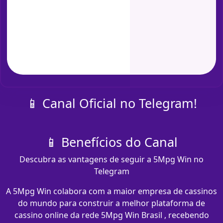
📱 Canal Oficial no Telegram!
📱 Benefícios do Canal
Descubra as vantagens de seguir a 5Mpg Win no
Telegram
A 5Mpg Win colabora com a maior empresa de cassinos
do mundo para construir a melhor plataforma de
cassino online da rede 5Mpg Win Brasil , recebendo