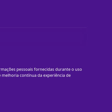
ormações pessoais fornecidas durante o uso
e melhoria contínua da experiência de