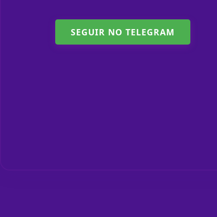
SEGUIR NO TELEGRAM