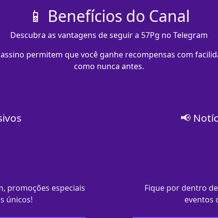
📱 Benefícios do Canal
Descubra as vantagens de seguir a 57Pg no Telegram
 cassino permitem que você ganhe recompensas com facilid
como nunca antes.
sivos
📢 Notí
m, promoções especiais
Fique por dentro d
s únicos!
eventos 