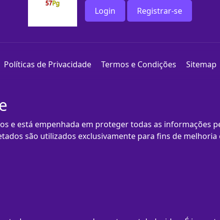
Login
Registrar-se
Políticas de Privacidade
Termos e Condições
Sitemap
de
rios e está empenhada em proteger todas as informações p
tados são utilizados exclusivamente para fins de melhoria