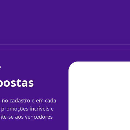
r
postas
 no cadastro e em cada
 promoções incríveis e
unte-se aos vencedores