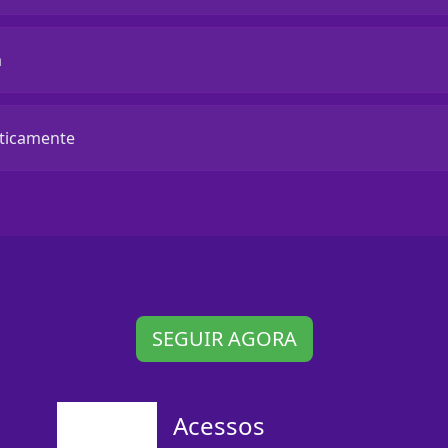
a
aticamente
SEGUIR AGORA
Acessos