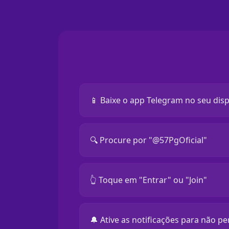
📱 Baixe o app Telegram no seu disp
🔍 Procure por "@57PgOficial"
👆 Toque em "Entrar" ou "Join"
🔔 Ative as notificações para não p