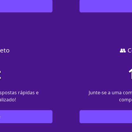
reto
👥 
t
espostas rápidas e
Junte-se a uma com
lizado!
compa
e