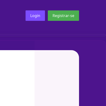
Login
Registrar-se