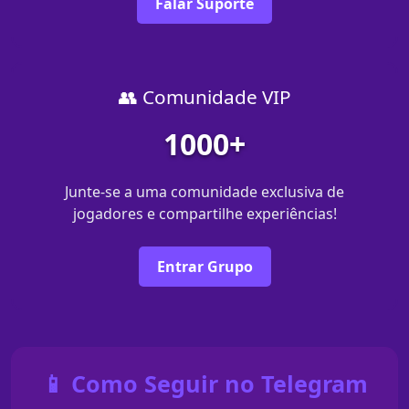
Falar Suporte
👥 Comunidade VIP
1000+
Junte-se a uma comunidade exclusiva de
jogadores e compartilhe experiências!
Entrar Grupo
📱 Como Seguir no Telegram