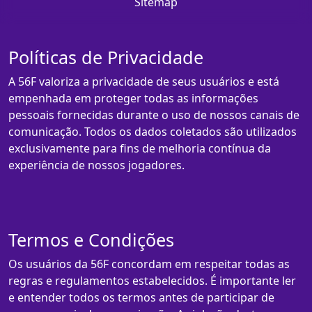
Sitemap
Políticas de Privacidade
A 56F valoriza a privacidade de seus usuários e está
empenhada em proteger todas as informações
pessoais fornecidas durante o uso de nossos canais de
comunicação. Todos os dados coletados são utilizados
exclusivamente para fins de melhoria contínua da
experiência de nossos jogadores.
Termos e Condições
Os usuários da 56F concordam em respeitar todas as
regras e regulamentos estabelecidos. É importante ler
e entender todos os termos antes de participar de