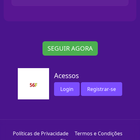
SEGUIR AGORA
Acessos
Login
Registrar-se
Políticas de Privacidade
Termos e Condições