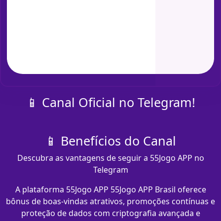
📱 Canal Oficial no Telegram!
📱 Benefícios do Canal
Descubra as vantagens de seguir a 55Jogo APP no
Telegram
A plataforma 55Jogo APP 55Jogo APP Brasil oferece
bônus de boas-vindas atrativos, promoções contínuas e
proteção de dados com criptografia avançada e