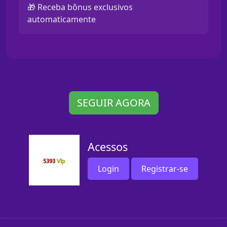
🎁 Receba bônus exclusivos
automaticamente
SEGUIR AGORA
Acessos
Login
Registrar-se