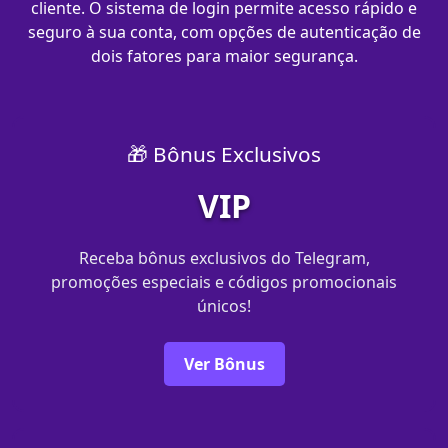
cliente. O sistema de login permite acesso rápido e
seguro à sua conta, com opções de autenticação de
dois fatores para maior segurança.
🎁 Bônus Exclusivos
VIP
Receba bônus exclusivos do Telegram,
promoções especiais e códigos promocionais
únicos!
Ver Bônus