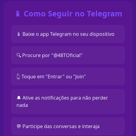
📱 Como Seguir no Telegram
📱 Baixe o app Telegram no seu dispositivo
🔍 Procure por "@48TOficial"
👆 Toque em "Entrar" ou "Join"
🔔 Ative as notificações para não perder
nada
💬 Participe das conversas e interaja