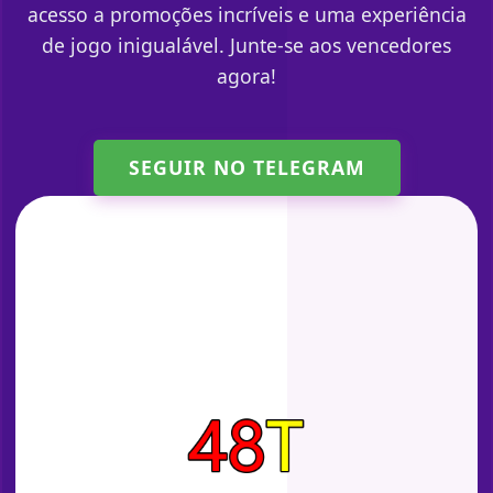
acesso a promoções incríveis e uma experiência
de jogo inigualável. Junte-se aos vencedores
agora!
SEGUIR NO TELEGRAM