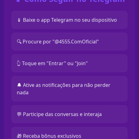
📱 Baixe o app Telegram no seu dispositivo
🔍 Procure por "@4555.ComOficial"
👆 Toque em "Entrar" ou "Join"
🔔 Ative as notificações para não perder
nada
💬 Participe das conversas e interaja
🎁 Receba bônus exclusivos