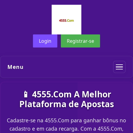
Login
Registrar-se
Menu
📱 4555.Com A Melhor
Plataforma de Apostas
Cadastre-se na 4555.Com para ganhar bônus no
cadastro e em cada recarga. Com a 4555.Com,