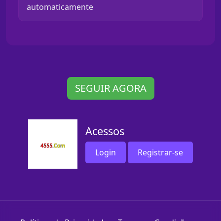
automaticamente
SEGUIR AGORA
Acessos
Login
Registrar-se