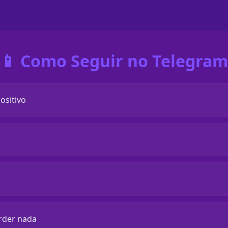
📱 Como Seguir no Telegram
ositivo
erder nada