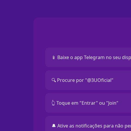
📱 Baixe o app Telegram no seu disp
🔍 Procure por "@3UOficial"
👆 Toque em "Entrar" ou "Join"
🔔 Ative as notificações para não p