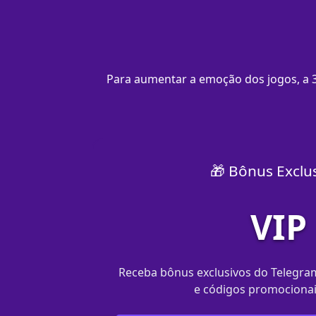
Para aumentar a emoção dos jogos, a 3
🎁 Bônus Exclu
VIP
Receba bônus exclusivos do Telegra
e códigos promocionai