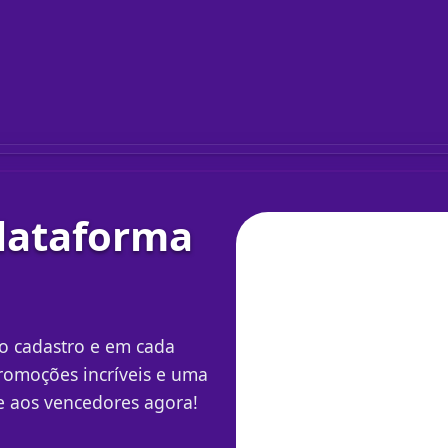
Plataforma
o cadastro e em cada
romoções incríveis e uma
se aos vencedores agora!