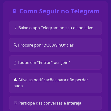
📱 Como Seguir no Telegram
📱 Baixe o app Telegram no seu dispositivo
🔍 Procure por "@389WinOficial"
👆 Toque em "Entrar" ou "Join"
🔔 Ative as notificações para não perder
nada
💬 Participe das conversas e interaja