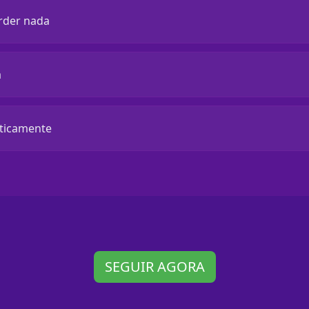
erder nada
a
aticamente
SEGUIR AGORA