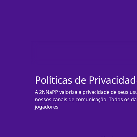
Políticas de Privacida
A 2NNaPP valoriza a privacidade de seus u
nossos canais de comunicação. Todos os dad
jogadores.