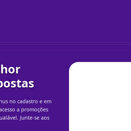
lhor
postas
nus no cadastro e em
 acesso a promoções
ualável. Junte-se aos