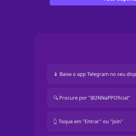
📱 Baixe o app Telegram no seu disp
🔍 Procure por "@2NNaPPOficial"
👆 Toque em "Entrar" ou "Join"