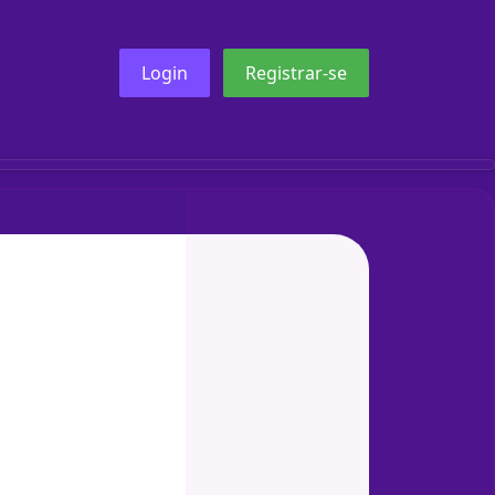
Login
Registrar-se