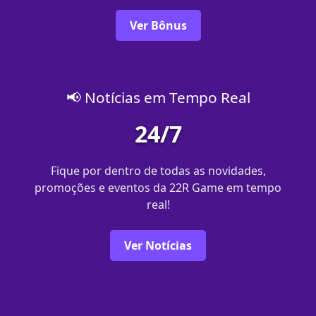
Ver Bônus
📢 Notícias em Tempo Real
24/7
Fique por dentro de todas as novidades,
promoções e eventos da 22R Game em tempo
real!
Ver Notícias