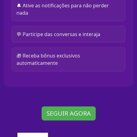
🔔 Ative as notificações para não perder
nada
💬 Participe das conversas e interaja
🎁 Receba bônus exclusivos
automaticamente
SEGUIR AGORA