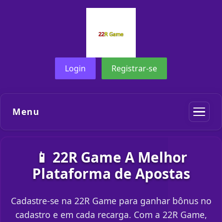
Login
Registrar-se
Menu
📱 22R Game A Melhor
Plataforma de Apostas
Cadastre-se na 22R Game para ganhar bônus no
cadastro e em cada recarga. Com a 22R Game,