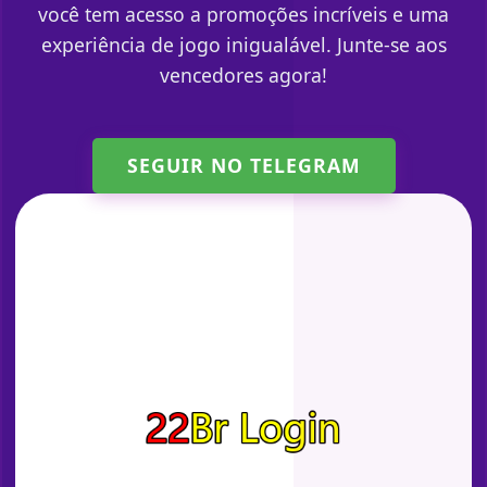
você tem acesso a promoções incríveis e uma
experiência de jogo inigualável. Junte-se aos
vencedores agora!
SEGUIR NO TELEGRAM