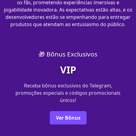
os fãs, prometendo experiências imersivas e
jogabilidade inovadora. As expectativas estão altas, e os
desenvolvedores estão se empenhando para entregar
produtos que atendam ao entusiasmo do público.
🎁 Bônus Exclusivos
VIP
Receba bônus exclusivos do Telegram,
promoções especiais e códigos promocionais
únicos!
Ver Bônus