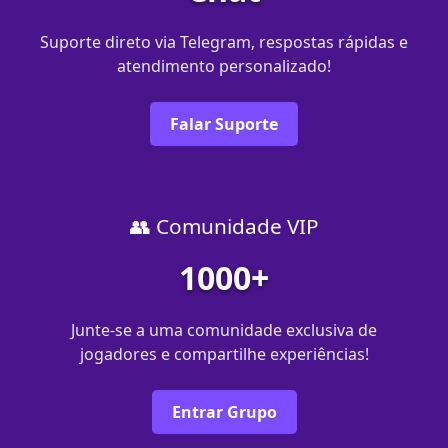
Suporte direto via Telegram, respostas rápidas e
atendimento personalizado!
Falar Suporte
👥 Comunidade VIP
1000+
Junte-se a uma comunidade exclusiva de
jogadores e compartilhe experiências!
Entrar Grupo