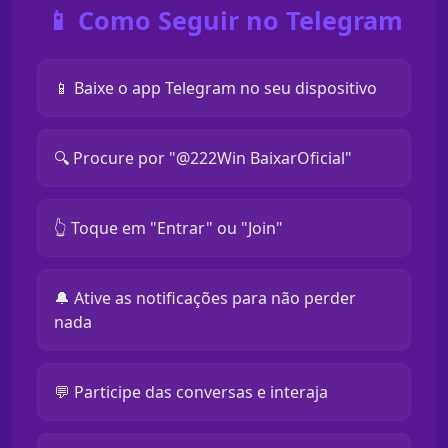
📱 Como Seguir no Telegram
📱 Baixe o app Telegram no seu dispositivo
🔍 Procure por "@222Win BaixarOficial"
👆 Toque em "Entrar" ou "Join"
🔔 Ative as notificações para não perder
nada
💬 Participe das conversas e interaja