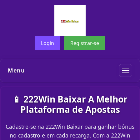
Login
Registrar-se
Menu
📱 222Win Baixar A Melhor
Plataforma de Apostas
Cadastre-se na 222Win Baixar para ganhar bônus
no cadastro e em cada recarga. Com a 222Win