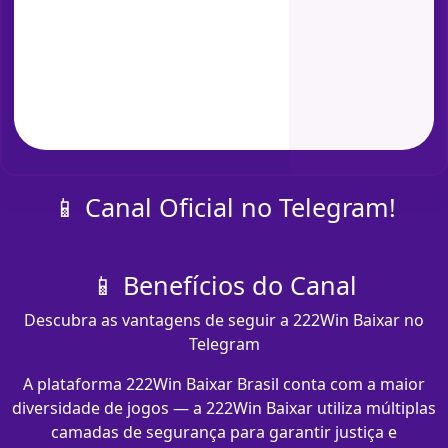
📱 Canal Oficial no Telegram!
📱 Benefícios do Canal
Descubra as vantagens de seguir a 222Win Baixar no
Telegram
A plataforma 222Win Baixar Brasil conta com a maior
diversidade de jogos — a 222Win Baixar utiliza múltiplas
camadas de segurança para garantir justiça e