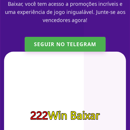
Baixar, você tem acesso a promoções incríveis e
uma experiência de jogo inigualável. Junte-se aos
vencedores agora!
SEGUIR NO TELEGRAM