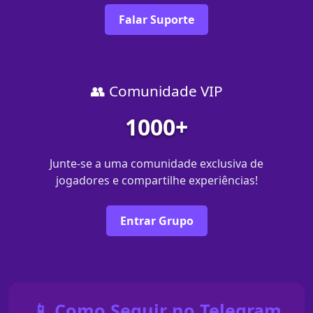
Falar Suporte
👥 Comunidade VIP
1000+
Junte-se a uma comunidade exclusiva de
jogadores e compartilhe experiências!
Entrar Grupo
📱 Como Seguir no Telegram