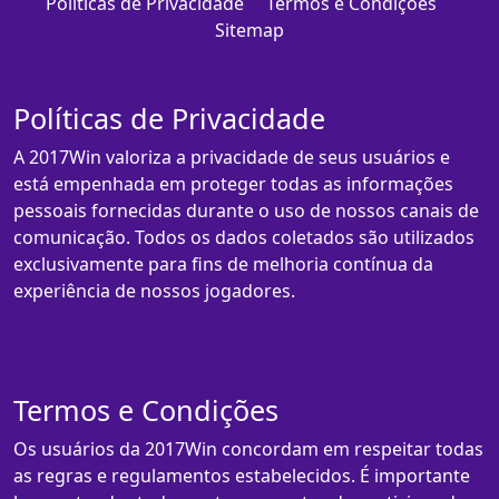
Políticas de Privacidade
Termos e Condições
Sitemap
Políticas de Privacidade
A 2017Win valoriza a privacidade de seus usuários e
está empenhada em proteger todas as informações
pessoais fornecidas durante o uso de nossos canais de
comunicação. Todos os dados coletados são utilizados
exclusivamente para fins de melhoria contínua da
experiência de nossos jogadores.
Termos e Condições
Os usuários da 2017Win concordam em respeitar todas
as regras e regulamentos estabelecidos. É importante