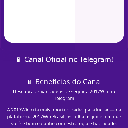
📱 Canal Oficial no Telegram!
📱 Benefícios do Canal
Descubra as vantagens de seguir a 2017Win no
Telegram
A 2017Win cria mais oportunidades para lucrar — na
plataforma 2017Win Brasil , escolha os jogos em que
você é bom e ganhe com estratégia e habilidade.