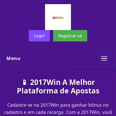
Login
Registrar-se
Menu
📱 2017Win A Melhor
Plataforma de Apostas
Cadastre-se na 2017Win para ganhar bônus no
cadastro e em cada recarga. Com a 2017Win, você