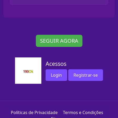
SEGUIR AGORA
Acessos
Login
Registrar-se
Políticas de Privacidade
Termos e Condições