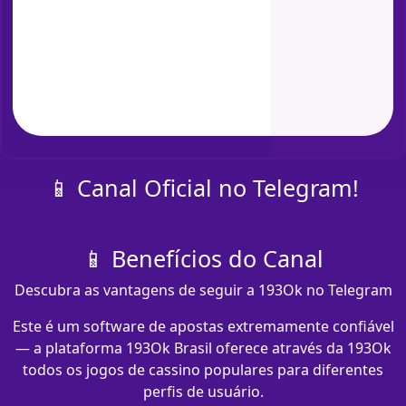
📱 Canal Oficial no Telegram!
📱 Benefícios do Canal
Descubra as vantagens de seguir a 193Ok no Telegram
Este é um software de apostas extremamente confiável
— a plataforma 193Ok Brasil oferece através da 193Ok
todos os jogos de cassino populares para diferentes
perfis de usuário.