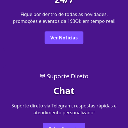
Fique por dentro de todas as novidades,
promoções e eventos da 193Ok em tempo real!
Ver Notícias
💬 Suporte Direto
Chat
Suporte direto via Telegram, respostas rápidas e
atendimento personalizado!