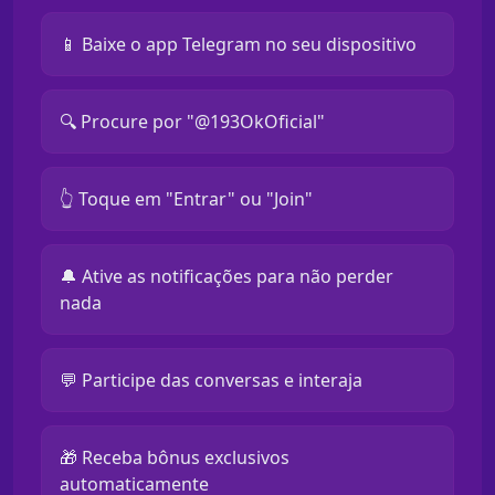
📱 Baixe o app Telegram no seu dispositivo
🔍 Procure por "@193OkOficial"
👆 Toque em "Entrar" ou "Join"
🔔 Ative as notificações para não perder
nada
💬 Participe das conversas e interaja
🎁 Receba bônus exclusivos
automaticamente