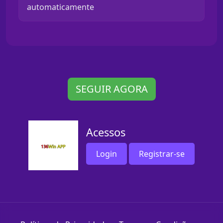
automaticamente
SEGUIR AGORA
Acessos
Login
Registrar-se