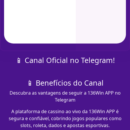
📱 Canal Oficial no Telegram!
📱 Benefícios do Canal
Descubra as vantagens de seguir a 136Win APP no
Telegram
A plataforma de cassino ao vivo da 136Win APP é
segura e confiável, cobrindo jogos populares como
slots, roleta, dados e apostas esportivas.