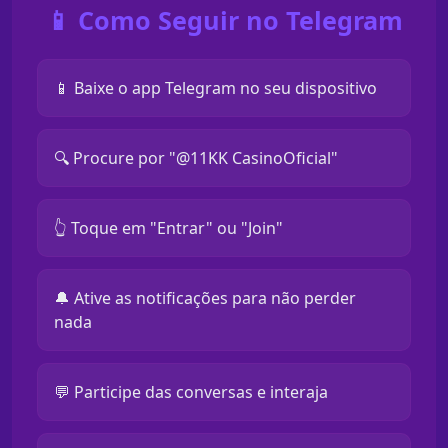
📱 Como Seguir no Telegram
📱 Baixe o app Telegram no seu dispositivo
🔍 Procure por "@11KK CasinoOficial"
👆 Toque em "Entrar" ou "Join"
🔔 Ative as notificações para não perder
nada
💬 Participe das conversas e interaja