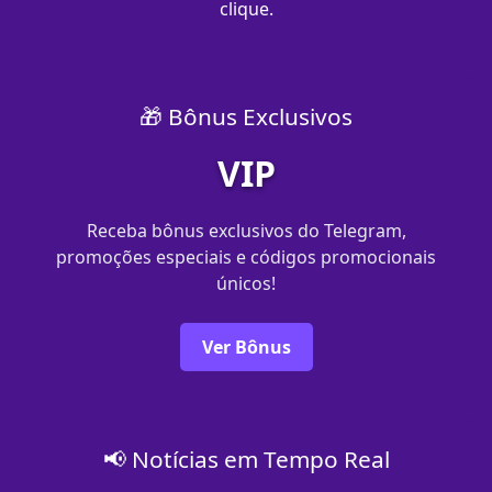
clique.
🎁 Bônus Exclusivos
VIP
Receba bônus exclusivos do Telegram,
promoções especiais e códigos promocionais
únicos!
Ver Bônus
📢 Notícias em Tempo Real