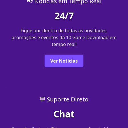
📢 Notícias em Tempo Real
24/7
Fique por dentro de todas as novidades,
promoções e eventos da 10 Game Download em
tempo real!
Ver Notícias
💬 Suporte Direto
Chat