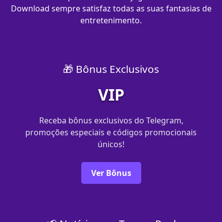
Download sempre satisfaz todas as suas fantasias de
entretenimento.
🎁 Bônus Exclusivos
VIP
Receba bônus exclusivos do Telegram,
promoções especiais e códigos promocionais
únicos!
Ver Bônus