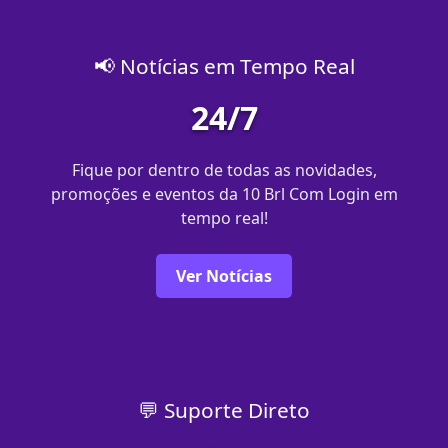
📢 Notícias em Tempo Real
24/7
Fique por dentro de todas as novidades,
promoções e eventos da 10 Brl Com Login em
tempo real!
Ver Notícias
💬 Suporte Direto