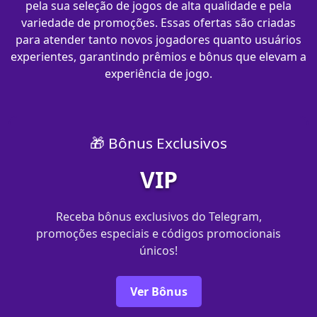
pela sua seleção de jogos de alta qualidade e pela
variedade de promoções. Essas ofertas são criadas
para atender tanto novos jogadores quanto usuários
experientes, garantindo prêmios e bônus que elevam a
experiência de jogo.
🎁 Bônus Exclusivos
VIP
Receba bônus exclusivos do Telegram,
promoções especiais e códigos promocionais
únicos!
Ver Bônus