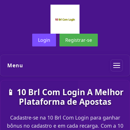
Login
Registrar-se
Menu
📱 10 Brl Com Login A Melhor
Plataforma de Apostas
Cadastre-se na 10 Brl Com Login para ganhar
bônus no cadastro e em cada recarga. Com a 10