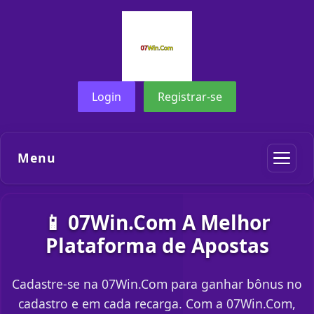
Login
Registrar-se
Menu
📱 07Win.Com A Melhor
Plataforma de Apostas
Cadastre-se na 07Win.Com para ganhar bônus no
cadastro e em cada recarga. Com a 07Win.Com,