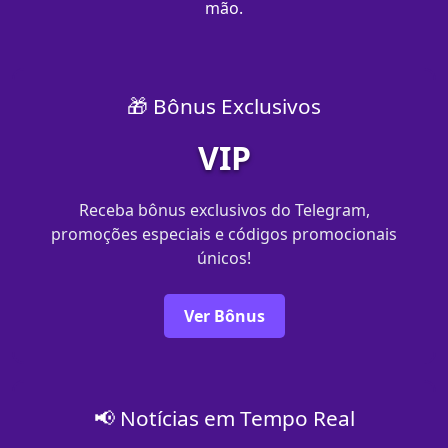
mão.
🎁 Bônus Exclusivos
VIP
Receba bônus exclusivos do Telegram,
promoções especiais e códigos promocionais
únicos!
Ver Bônus
📢 Notícias em Tempo Real