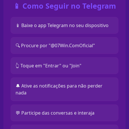
📱 Como Seguir no Telegram
📱 Baixe o app Telegram no seu dispositivo
🔍 Procure por "@07Win.ComOficial"
👆 Toque em "Entrar" ou "Join"
🔔 Ative as notificações para não perder
nada
💬 Participe das conversas e interaja