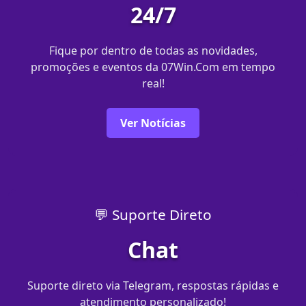
24/7
Fique por dentro de todas as novidades,
promoções e eventos da 07Win.Com em tempo
real!
Ver Notícias
💬 Suporte Direto
Chat
Suporte direto via Telegram, respostas rápidas e
atendimento personalizado!